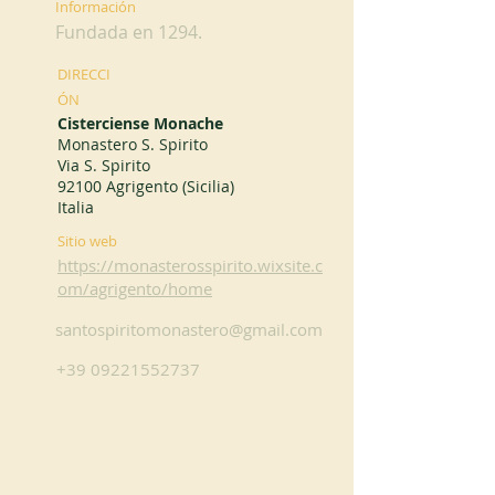
Información
Fundada en 1294.
DIRECCI
ÓN
Cisterciense Monache
Monastero S. Spirito
Via S. Spirito
92100 Agrigento (Sicilia)
Italia
Sitio web
https://monasterosspirito.wixsite.c
om/agrigento/home
santospiritomonastero@gmail.com
+39 09221552737