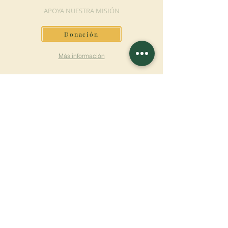
APOYA NUESTRA MISIÓN
Donación
Más información
SUSCRÍBETE AL
BOLETÍN
Más información
Apellido
Nombre de pila
E-mail
Lengua