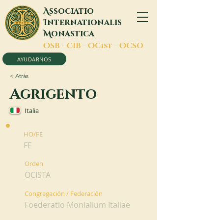
A
ssociatio
I
nternationalis
M
onastica
O
SB -
C
IB -
O
Cist -
O
CSO
AYUDARNOS
< Atrás
Agrigento
Italia
HO/FE
FE
Orden
OCISTA
Congregación / Federación
Foederatio Monialium Italiae