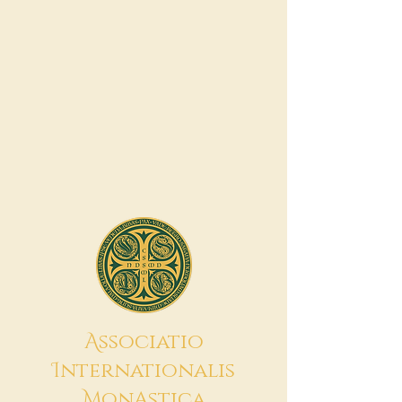
A
ssociatio
I
nternationalis
M
onAstica