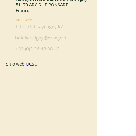
51170 ARCIS-LE-PONSART
Francia
Sitio web
https://abbaye-igny.fr/
hoteliere.igny@orange.fr
+33 (0)3 26 48 08 40
Sitio web 
OCSO