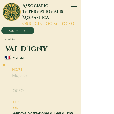
A
ssociatio
I
nternationalis
M
onastica
O
SB -
C
IB -
O
Cist -
O
CSO
AYUDARNOS
< Atrás
Val d'Igny
Francia
HO/FE
Mujeres
Orden
OCSO
DIRECCI
ÓN
Abbaye Notre-Dame du Val d'Igny