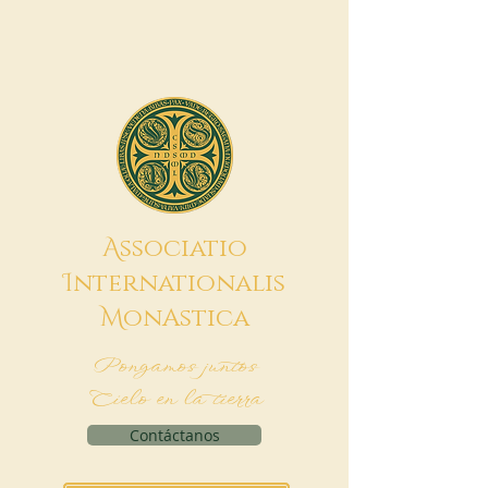
A
ssociatio
I
nternationalis
M
onAstica
Pongamos juntos
Cielo en la tierra
Contáctanos