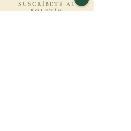
SUSCRÍBETE AL
BOLETÍN
Más información
Apellido
Nombre de pila
E-mail
Lengua
Nombre del monasterio