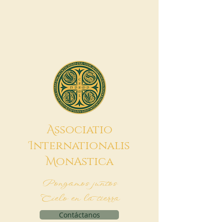
A
ssociatio
I
nternationalis
M
onAstica
Pongamos juntos
Cielo en la tierra
Contáctanos