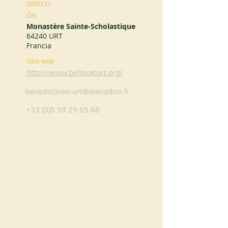
DIRECCI
ÓN
Monastère Sainte-Scholastique
64240 URT
Francia
Sitio web
http://www.belloceturt.org/
benedictines-urt@wanadoo.fr
+33 (0)5 59 29 65 88