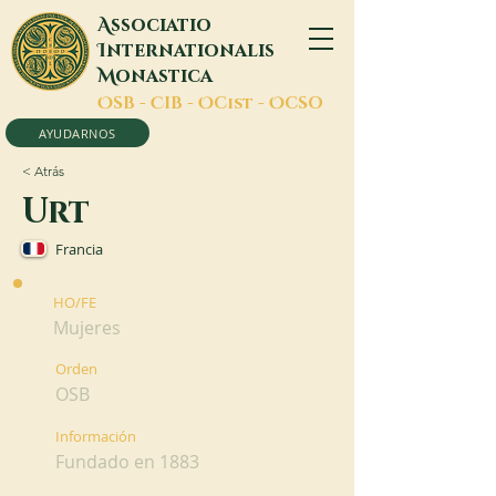
A
ssociatio
I
nternationalis
M
onastica
O
SB -
C
IB -
O
Cist -
O
CSO
AYUDARNOS
< Atrás
Urt
Francia
HO/FE
Mujeres
Orden
OSB
Información
Fundado en 1883