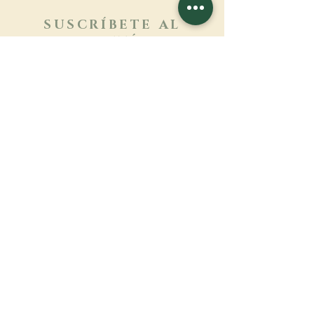
SUSCRÍBETE AL
BOLETÍN
Más información
Apellido
Nombre de pila
E-mail
Lengua
Nombre del monasterio