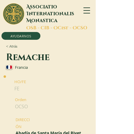
A
ssociatio
I
nternationalis
M
onastica
O
SB -
C
IB -
O
Cist -
O
CSO
AYUDARNOS
< Atrás
Remache
Francia
HO/FE
FE
Orden
OCSO
DIRECCI
ÓN
Abadía de Santa María del Rivet