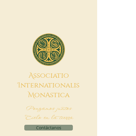
A
ssociatio
I
nternationalis
M
onAstica
Pongamos juntos
Cielo en la tierra
Contáctanos