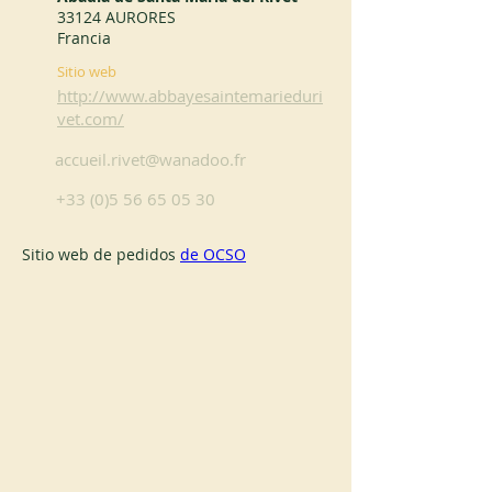
33124 AURORES
Francia
Sitio web
http://www.abbayesaintemarieduri
vet.com/
accueil.rivet@wanadoo.fr
+33 (0)5 56 65 05 30
Sitio web de pedidos 
de OCSO