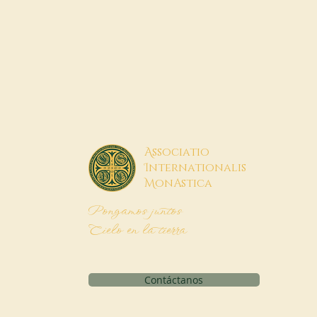
A
ssociatio
I
nternationalis
M
onAstica
Pongamos juntos
Cielo en la tierra
Contáctanos