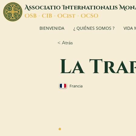
A
I
M
ssociatio
nternationalis
on
O
C
O
O
SB -
IB -
Cist -
CSO
BIENVENIDA
¿ QUIÉNES SOMOS ?
VIDA
< Atrás
La Tra
Francia