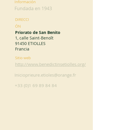
Información
Fundada en 1943
DIRECCI
ÓN
Priorato de San Benito
1, calle Saint-Benoît
91450 ETIOLLES
Francia
Sitio web
http://www.benedictinsetiolles.org/
Inicioprieure.etioles@orange.fr
+33 (0)1 69 89 84 84