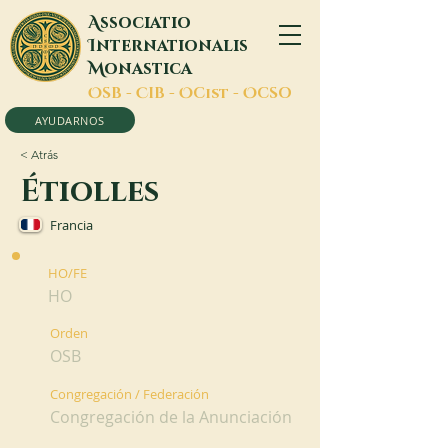
A
ssociatio
I
nternationalis
M
onastica
O
SB -
C
IB -
O
Cist -
O
CSO
AYUDARNOS
< Atrás
Étiolles
Francia
HO/FE
HO
Orden
OSB
Congregación / Federación
Congregación de la Anunciación