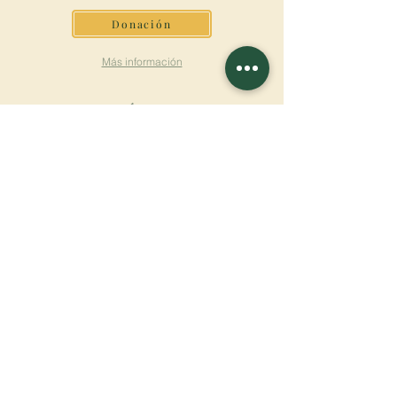
Donación
Más información
SUSCRÍBETE AL
BOLETÍN
Más información
Apellido
Nombre de pila
E-mail
Lengua