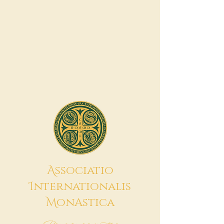
A
ssociatio
I
nternationalis
M
onAstica