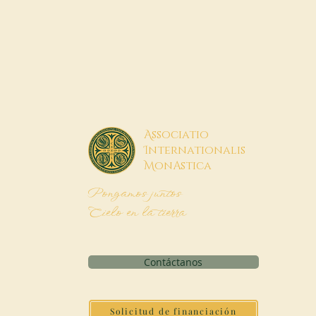
A
ssociatio
I
nternationalis
M
onAstica
Pongamos juntos
Cielo en la tierra
Contáctanos
Solicitud de financiación