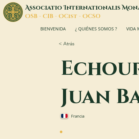
A
I
M
ssociatio
nternationalis
on
O
C
O
O
SB -
IB -
Cist -
CSO
BIENVENIDA
¿ QUIÉNES SOMOS ?
VIDA
< Atrás
Echour
Juan B
Francia