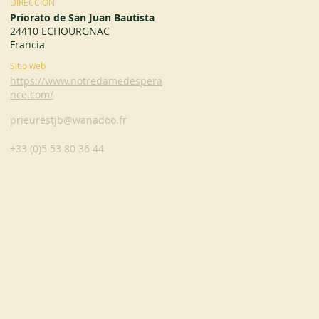
DIRECCIÓN
Priorato de San Juan Bautista
24410 ECHOURGNAC
Francia
Sitio web
https://www.notredamedespera
nce.com/
prieurestjb@wanadoo.fr
+33 (0)5 53 80 36 44