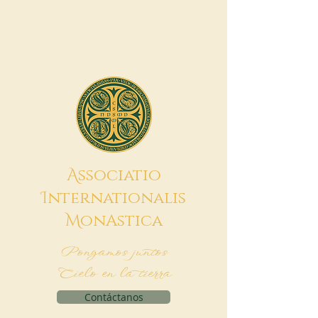
A
ssociatio
I
nternationalis
M
onAstica
Pongamos juntos
Cielo en la tierra
Contáctanos