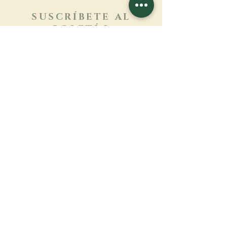
SUSCRÍBETE AL
BOLETÍN
Más información
Apellido
Nombre de pila
E-mail
Lengua
Nombre del monasterio