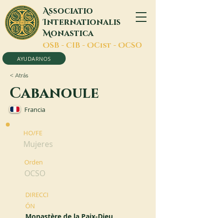
A
ssociatio
I
nternationalis
M
onastica
O
SB -
C
IB -
O
Cist -
O
CSO
AYUDARNOS
< Atrás
Cabanoule
Francia
HO/FE
Mujeres
Orden
OCSO
DIRECCI
ÓN
Monastère de la Paix-Dieu