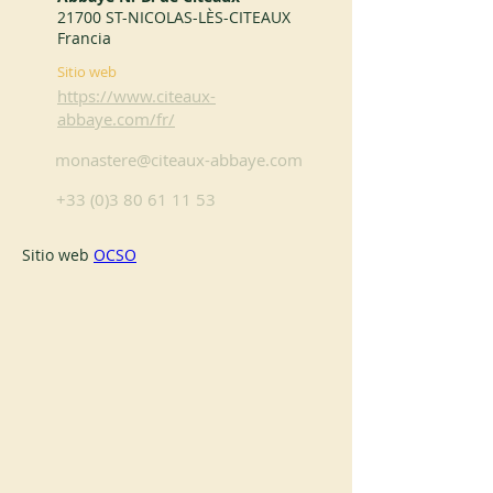
21700 ST-NICOLAS-LÈS-CITEAUX
Francia
Sitio web
https://www.citeaux-
abbaye.com/fr/
monastere@citeaux-abbaye.com
+33 (0)3 80 61 11 53
Sitio web 
OCSO