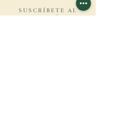
SUSCRÍBETE AL
BOLETÍN
Más información
Apellido
Nombre de pila
E-mail
Lengua
Nombre del monasterio