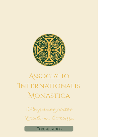
A
ssociatio
I
nternationalis
M
onAstica
Pongamos juntos
Cielo en la tierra
Contáctanos