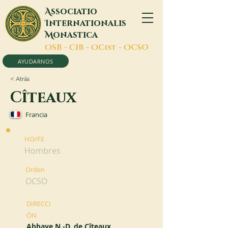
A
ssociatio
I
nternationalis
M
onastica
O
SB -
C
IB -
O
Cist -
O
CSO
AYUDARNOS
< Atrás
Cîteaux
Francia
HO/FE
Hombres
Orden
OCSO
DIRECCI
ÓN
Abbaye N.-D. de Cîteaux