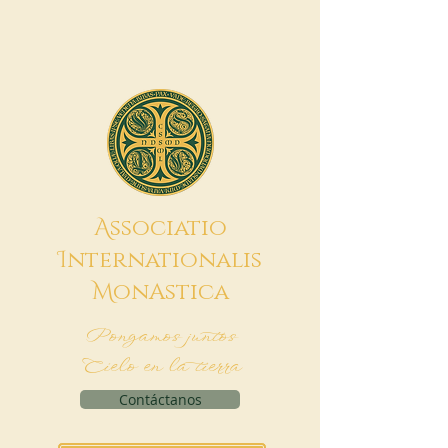
A
ssociatio
I
nternationalis
M
onAstica
Pongamos juntos
Cielo en la tierra
Contáctanos