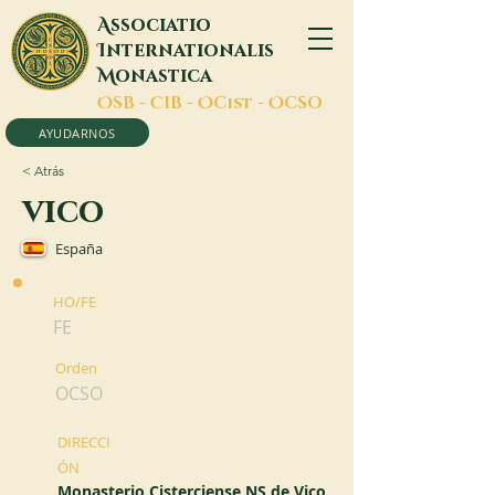
A
ssociatio
I
nternationalis
M
onastica
O
SB -
C
IB -
O
Cist -
O
CSO
AYUDARNOS
< Atrás
vico
España
HO/FE
FE
Orden
OCSO
DIRECCI
ÓN
Monasterio Cisterciense NS de Vico