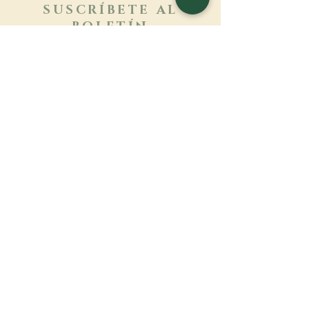
SUSCRÍBETE AL
BOLETÍN
Más información
Apellido
Nombre de pila
E-mail
Lengua
Nombre del monasterio