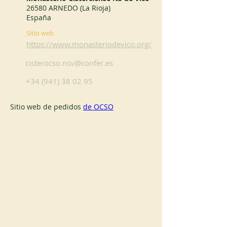
26580 ARNEDO (La Rioja)
España
Sitio web
https://www.monasteriodevico.org/
cisterocso.nsv@confer.es
+34 (941) 38 02 95
Sitio web de pedidos 
de OCSO