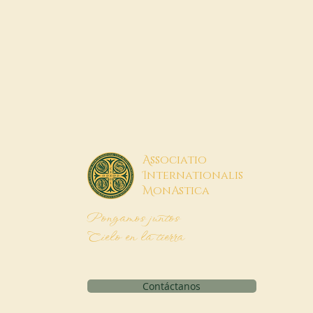
A
ssociatio
I
nternationalis
M
onAstica
Pongamos juntos
Cielo en la tierra
Contáctanos