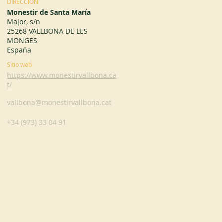
DIRECCIÓN
Monestir de Santa María
Major, s/n
25268 VALLBONA DE LES
MONGES
España
Sitio web
https://www.monestirvallbona.ca
t/
vallbona@monestirvallbona.cat
+34 (973) 33 04 91