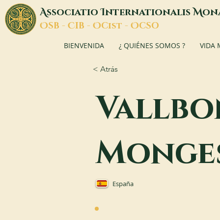
A
I
M
ssociatio
nternationalis
on
O
C
O
O
SB -
IB -
Cist -
CSO
BIENVENIDA
¿ QUIÉNES SOMOS ?
VIDA
< Atrás
Vallbo
Monge
España