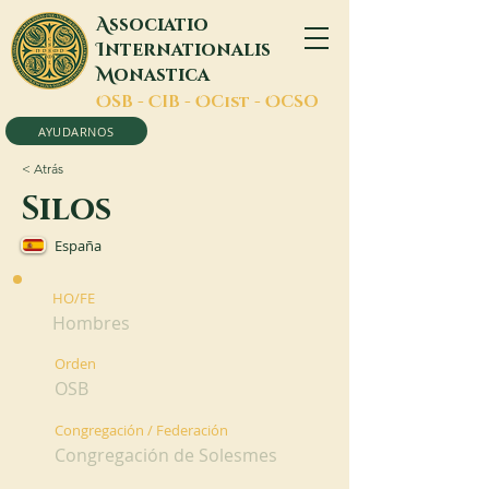
A
ssociatio
I
nternationalis
M
onastica
O
SB -
C
IB -
O
Cist -
O
CSO
AYUDARNOS
< Atrás
Silos
España
HO/FE
Hombres
Orden
OSB
Congregación / Federación
Congregación de Solesmes