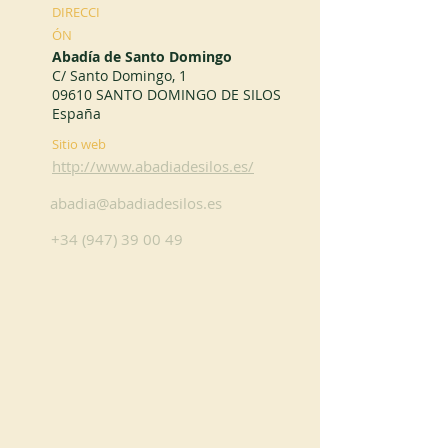
DIRECCI
ÓN
Abadía de Santo Domingo
C/ Santo Domingo, 1
09610 SANTO DOMINGO DE SILOS
España
Sitio web
http://www.abadiadesilos.es/
abadia@abadiadesilos.es
+34 (947) 39 00 49