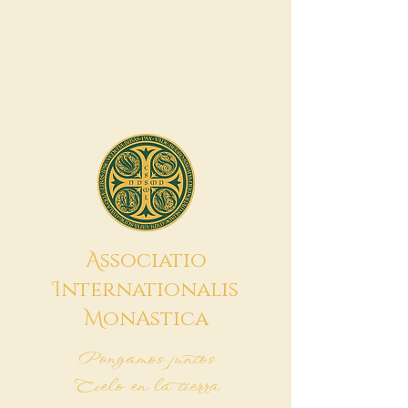
A
ssociatio
I
nternationalis
M
onAstica
Pongamos juntos
Cielo en la tierra