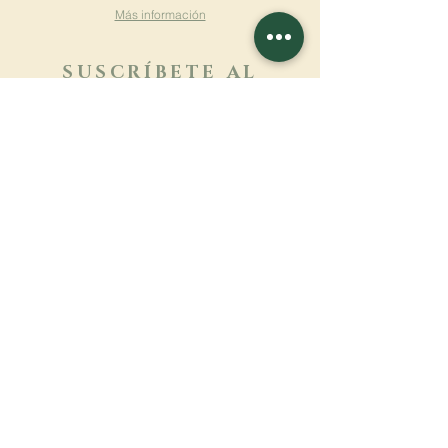
Más información
SUSCRÍBETE AL
BOLETÍN
Más información
Apellido
Nombre de pila
E-mail
Lengua
Nombre del monasterio