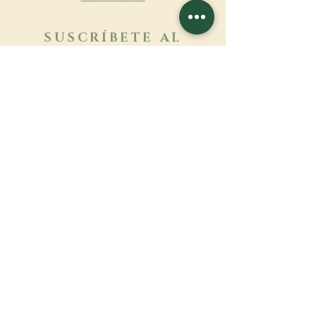
SUSCRÍBETE AL
BOLETÍN
Más información
Apellido
Nombre de pila
E-mail
Lengua
Nombre del monasterio