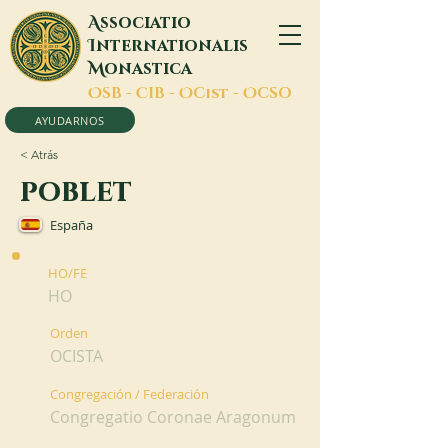
A
ssociatio
I
nternationalis
M
onastica
O
SB -
C
IB -
O
Cist -
O
CSO
AYUDARNOS
< Atrás
poblet
España
HO/FE
HO
Orden
OCISTA
Congregación / Federación
Congregatio Coronae Aragonum