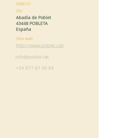
DIRECCI
ÓN
Abadía de Poblet
43448 POBLETA
España
Sitio web
http://www.poblet.cat/
info@poblet.cat
+34 977 87 00 89