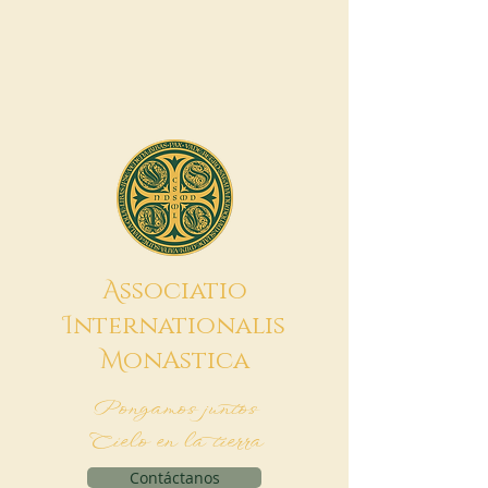
A
ssociatio
I
nternationalis
M
onAstica
Pongamos juntos
Cielo en la tierra
Contáctanos