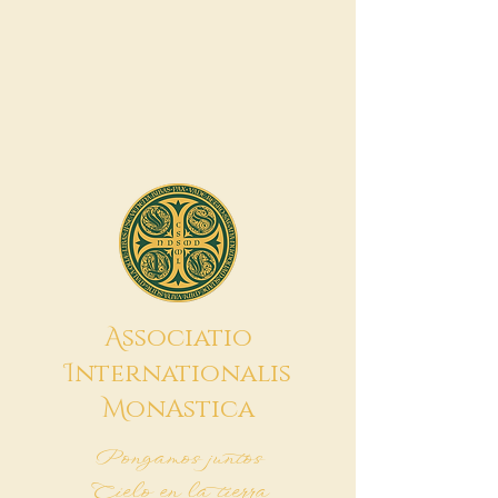
A
ssociatio
I
nternationalis
M
onAstica
Pongamos juntos
Cielo en la tierra