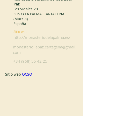
Paz
Los Vidales 20
30593 LA PALMA, CARTAGENA
(Murcia)
España
Sitio web
http://monasteriodelapalma.es/
monasterio.lapaz.cartagena@gmail.
com
+34 (968) 55 42 25
Sitio web 
OCSO