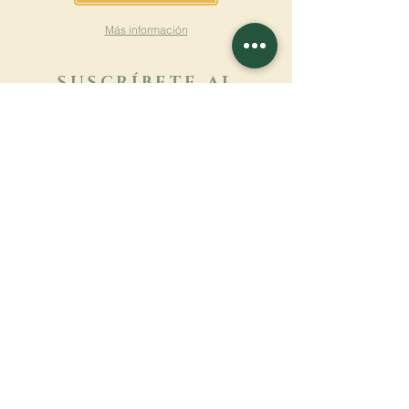
Más información
SUSCRÍBETE AL
BOLETÍN
Más información
Apellido
Nombre de pila
E-mail
Lengua
Nombre del monasterio