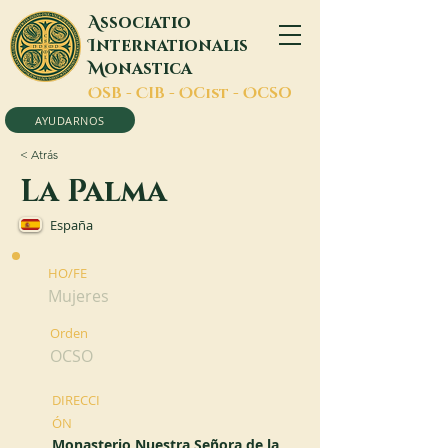
A
ssociatio
I
nternationalis
M
onastica
O
SB -
C
IB -
O
Cist -
O
CSO
AYUDARNOS
< Atrás
La Palma
España
HO/FE
Mujeres
Orden
OCSO
DIRECCI
ÓN
Monasterio Nuestra Señora de la