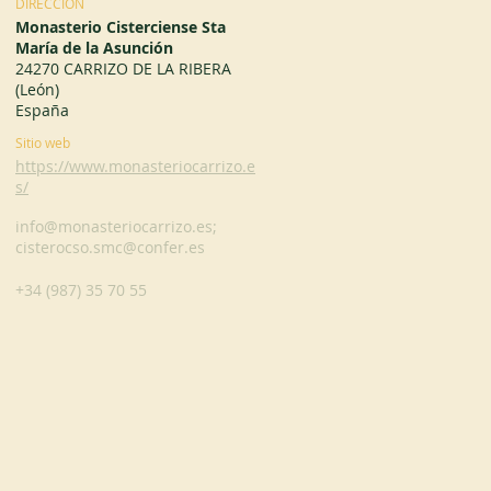
DIRECCIÓN
Monasterio Cisterciense Sta
María de la Asunción
24270 CARRIZO DE LA RIBERA
(León)
España
Sitio web
https://www.monasteriocarrizo.e
s/
info@monasteriocarrizo.es
;
cisterocso.smc@confer.es
+34 (987) 35 70 55