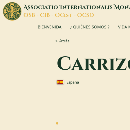
A
I
M
ssociatio
nternationalis
on
O
C
O
O
SB -
IB -
Cist -
CSO
BIENVENIDA
¿ QUIÉNES SOMOS ?
VIDA
< Atrás
Carriz
España