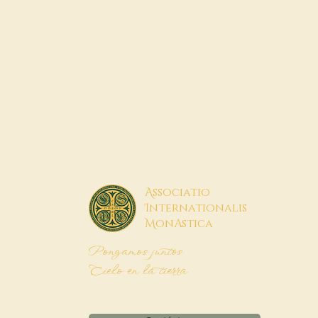
A
ssociatio
I
nternationalis
M
onAstica
Pongamos juntos
Cielo en la tierra