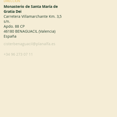
DIRECCIÓN
Monasterio de Santa María de
Gratia Dei
Carretera Villamarchante Km. 3,5
s/n.
Apdo. 88 CP
46180 BENAGUACIL (Valencia)
España
cisterbenaguacil@planalfa.es
+34 96 273 07 11