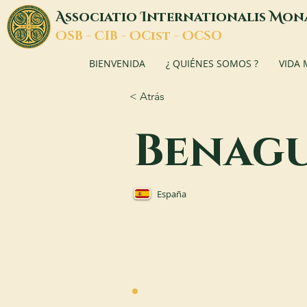
A
I
M
ssociatio
nternationalis
on
O
C
O
O
SB -
IB -
Cist -
CSO
BIENVENIDA
¿ QUIÉNES SOMOS ?
VIDA
< Atrás
Benagu
España