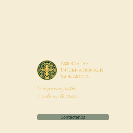
A
ssociatio
I
nternationalis
M
onAstica
Pongamos juntos
Cielo en la tierra
Contáctanos