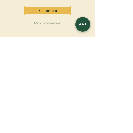
Donación
Más información
SUSCRÍBETE AL
BOLETÍN
Más información
Apellido
Nombre de pila
E-mail
Lengua