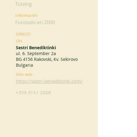
Tutzing
Información
Fundado en 2000
DIRECCI
ÓN
Sestri Benediktinki
ul. 6. September 2a
BG 4156 Rakovski, Kv. Sekirovo
Bulgaria
Sitio web
https://sestri-benediktinki.com/
+359 3151 2008