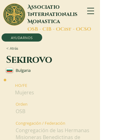
A
ssociatio
I
nternationalis
M
onastica
O
SB -
C
IB -
O
Cist -
O
CSO
AYUDARNOS
< Atrás
Sekirovo
Bulgaria
HO/FE
Mujeres
Orden
OSB
Congregación / Federación
Congregación de las Hermanas
Misioneras Benedictinas de