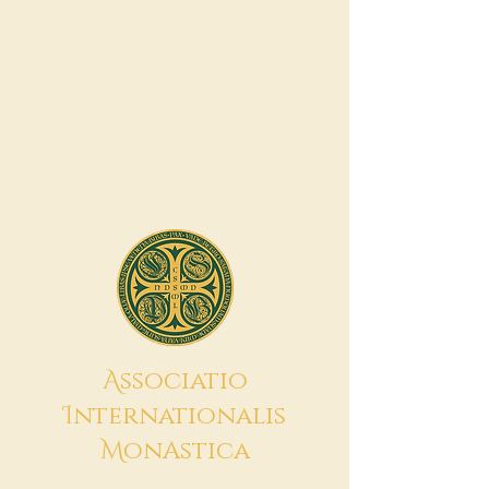
A
ssociatio
I
nternationalis
M
onAstica