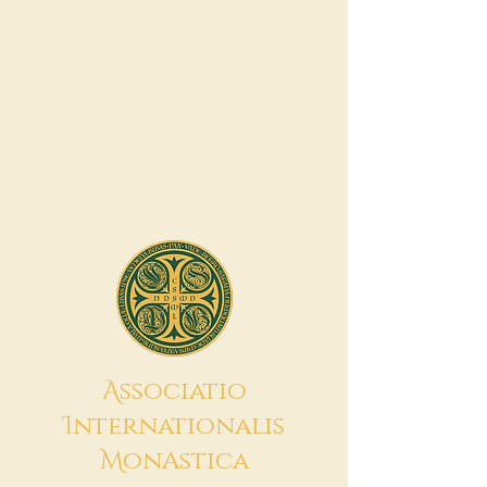
A
ssociatio
I
nternationalis
M
onAstica