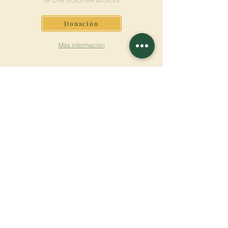
APOYA NUESTRA MISIÓN
Donación
Más información
SUSCRÍBETE AL
BOLETÍN
Más información
Apellido
Nombre de pila
E-mail
Lengua