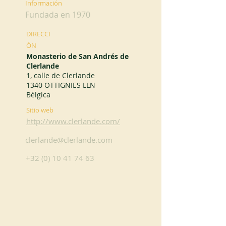
Información
Fundada en 1970
DIRECCI
ÓN
Monasterio de San Andrés de
Clerlande
1, calle de Clerlande
1340 OTTIGNIES LLN
Bélgica
Sitio web
http://www.clerlande.com/
clerlande@clerlande.com
+32 (0) 10 41 74 63