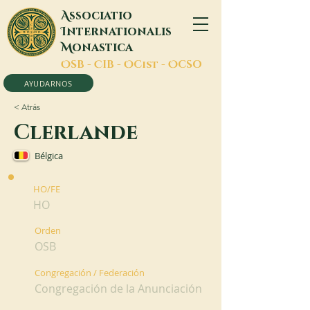
A
ssociatio
I
nternationalis
M
onastica
O
SB -
C
IB -
O
Cist -
O
CSO
AYUDARNOS
< Atrás
Clerlande
Bélgica
HO/FE
HO
Orden
OSB
Congregación / Federación
Congregación de la Anunciación