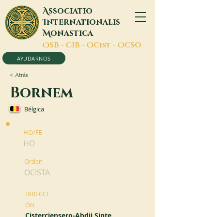
A
ssociatio
I
nternationalis
M
onastica
O
SB -
C
IB -
O
Cist -
O
CSO
AYUDARNOS
< Atrás
Bornem
Bélgica
HO/FE
HO
Orden
OCISTA
DIRECCI
ÓN
Cisterciensero-Abdij Sinte