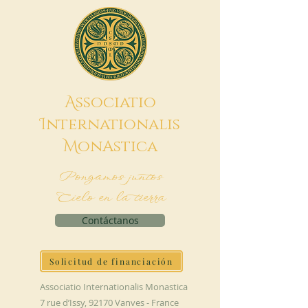
A
ssociatio
I
nternationalis
M
onAstica
Pongamos juntos
Cielo en la tierra
Contáctanos
Solicitud de financiación
Associatio Internationalis Monastica
7 rue d’Issy, 92170 Vanves - France