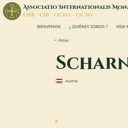
A
I
M
ssociatio
nternationalis
on
O
C
O
O
SB -
IB -
Cist -
CSO
BIENVENIDA
¿ QUIÉNES SOMOS ?
VIDA
< Atrás
Scharn
Austria