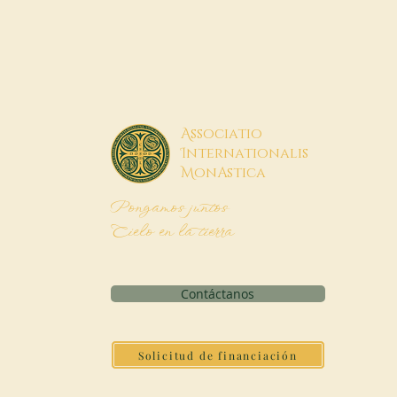
A
ssociatio
I
nternationalis
M
onAstica
Pongamos juntos
Cielo en la tierra
Contáctanos
Solicitud de financiación