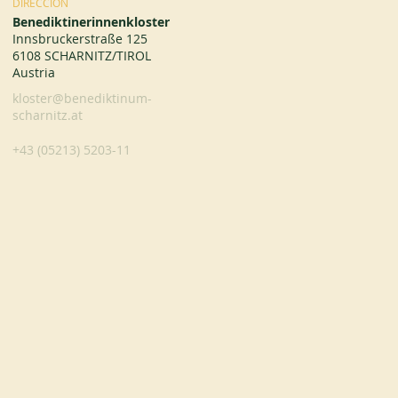
DIRECCIÓN
Benediktinerinnenkloster
Innsbruckerstraße 125
6108 SCHARNITZ/TIROL
Austria
kloster@benediktinum-
scharnitz.at
+43 (05213) 5203-11