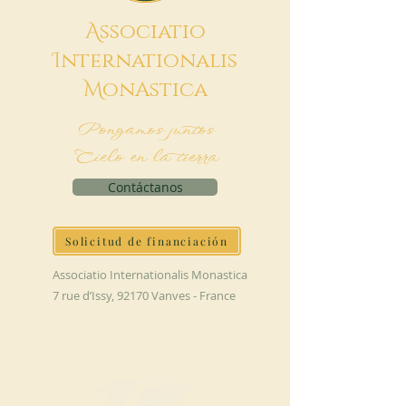
A
ssociatio
I
nternationalis
M
onAstica
Pongamos juntos
Cielo en la tierra
Contáctanos
Solicitud de financiación
Associatio Internationalis Monastica
7 rue d’Issy, 92170 Vanves - France