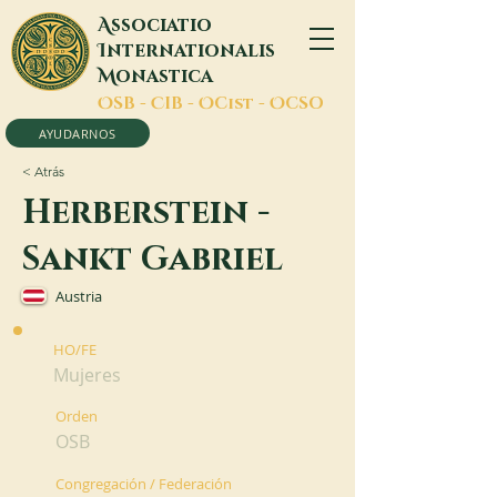
A
ssociatio
I
nternationalis
M
onastica
O
SB -
C
IB -
O
Cist -
O
CSO
AYUDARNOS
< Atrás
Herberstein -
Sankt Gabriel
Austria
HO/FE
Mujeres
Orden
OSB
Congregación / Federación