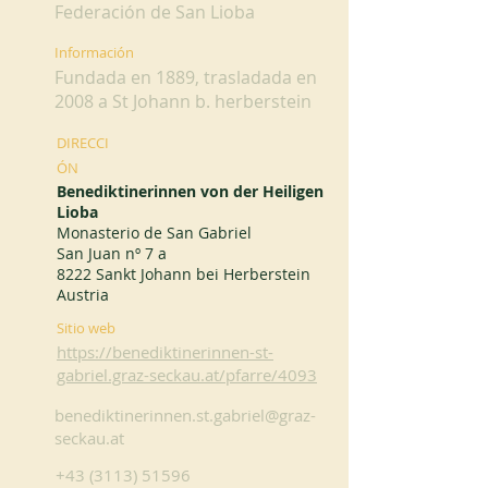
Federación de San Lioba
Información
Fundada en 1889, trasladada en
2008 a St Johann b. herberstein
DIRECCI
ÓN
Benediktinerinnen von der Heiligen
Lioba
Monasterio de San Gabriel
San Juan nº 7 a
8222 Sankt Johann bei Herberstein
Austria
Sitio web
https://benediktinerinnen-st-
gabriel.graz-seckau.at/pfarre/4093
benediktinerinnen.st.gabriel@graz-
seckau.at
+43 (3113) 51596