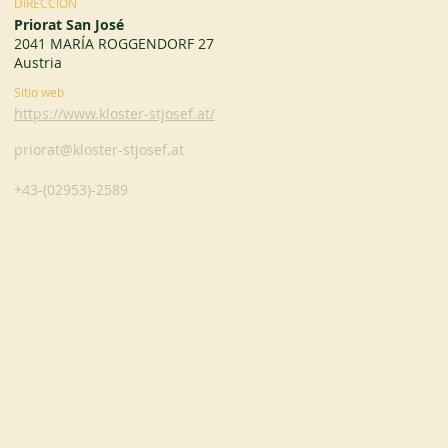
DIRECCIÓN
Priorat San José
2041 MARÍA ROGGENDORF 27
Austria
Sitio web
https://www.kloster-stjosef.at/
priorat@kloster-stjosef.at
+43-(02953)-2589