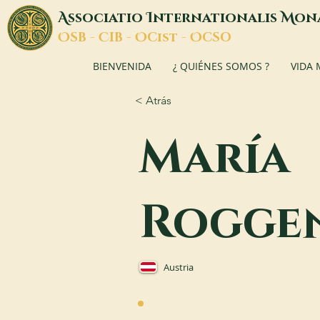
A
I
M
ssociatio
nternationalis
on
O
C
O
O
SB -
IB -
Cist -
CSO
BIENVENIDA
¿ QUIÉNES SOMOS ?
VIDA
< Atrás
María
Rogge
Austria