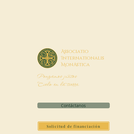
A
ssociatio
I
nternationalis
M
onAstica
Pongamos juntos
Cielo en la tierra
Contáctanos
Solicitud de financiación