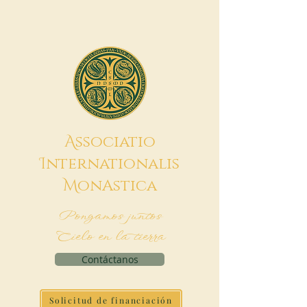
A
ssociatio
I
nternationalis
M
onAstica
Pongamos juntos
Cielo en la tierra
Contáctanos
Solicitud de financiación