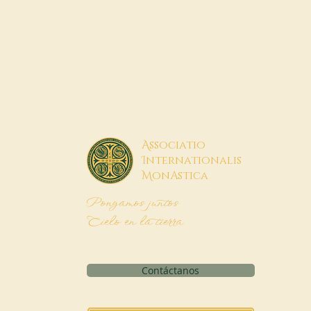
A
ssociatio
I
nternationalis
M
onAstica
Pongamos juntos
Cielo en la tierra
Contáctanos