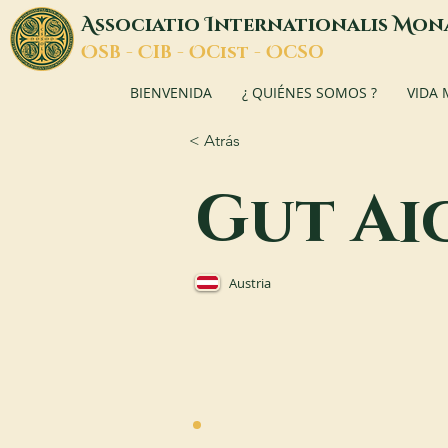
A
I
M
ssociatio
nternationalis
on
O
C
O
O
SB -
IB -
Cist -
CSO
BIENVENIDA
¿ QUIÉNES SOMOS ?
VIDA
< Atrás
Gut Ai
Austria