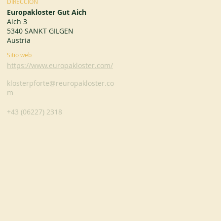
DIRECCIÓN
Europakloster Gut Aich
Aich 3
5340 SANKT GILGEN
Austria
Sitio web
https://www.europakloster.com/
klosterpforte@reuropakloster.co
m
+43 (06227) 2318