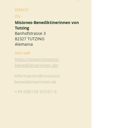
DIRECCI
ÓN
Misiones-Benediktinerinnen von
Tutzing
Banhofstrasse 3
82327 TUTZING
Alemania
Sitio web
https://www.missions-
benediktinerinnen.de/
información@missions-
benediktinerinnen.de
+49 (0)8158 92597-0