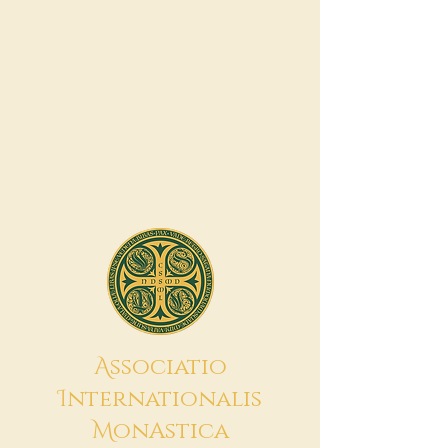
A
ssociatio
I
nternationalis
M
onAstica