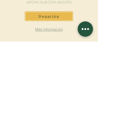
APOYA NUESTRA MISIÓN
Donación
Más información
SUSCRÍBETE AL
BOLETÍN
Más información
Apellido
Nombre de pila
E-mail
Lengua