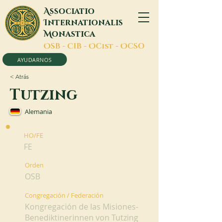
A
ssociatio
I
nternationalis
M
onastica
O
SB -
C
IB -
O
Cist -
O
CSO
AYUDARNOS
< Atrás
Tutzing
Alemania
HO/FE
FE
Orden
OSB
Congregación / Federación
Kongregación de las Misiones-
Benediktinerinnen von Tutzing