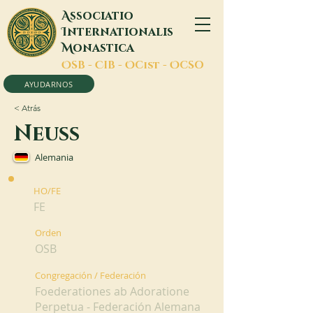
A
ssociatio
I
nternationalis
M
onastica
O
SB -
C
IB -
O
Cist -
O
CSO
AYUDARNOS
< Atrás
Neuss
Alemania
HO/FE
FE
Orden
OSB
Congregación / Federación
Foederationes ab Adoratione
Perpetua - Federación Alemana