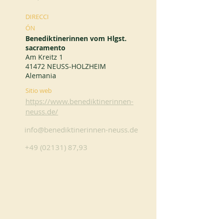
DIRECCI
ÓN
Benediktinerinnen vom Hlgst.
sacramento
Am Kreitz 1
41472 NEUSS-HOLZHEIM
Alemania
Sitio web
https://www.benediktinerinnen-
neuss.de/
info@benediktinerinnen-neuss.de
+49 (02131) 87
,93