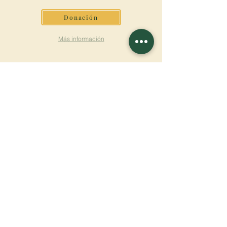
Donación
Más información
SUSCRÍBETE AL
BOLETÍN
Más información
Apellido
Nombre de pila
E-mail
Lengua