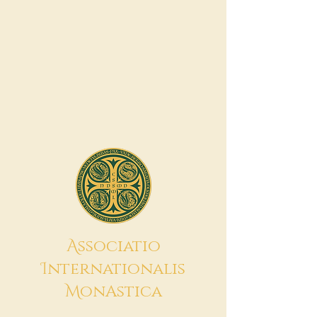
A
ssociatio
I
nternationalis
M
onAstica