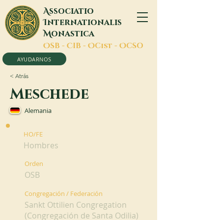
A
ssociatio
I
nternationalis
M
onastica
O
SB -
C
IB -
O
Cist -
O
CSO
AYUDARNOS
< Atrás
Meschede
Alemania
HO/FE
Hombres
Orden
OSB
Congregación / Federación
Sankt Ottilien Congregation
(Congregación de Santa Odilia)