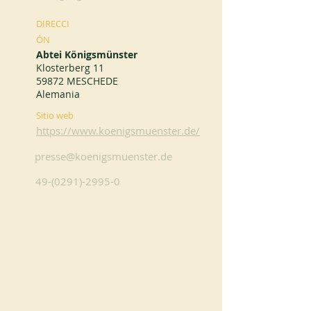
DIRECCI
ÓN
Abtei Königsmünster
Klosterberg 11
59872 MESCHEDE
Alemania
Sitio web
https://www.koenigsmuenster.de/
presse@koenigsmuenster.de
49-(0291)-2995-0