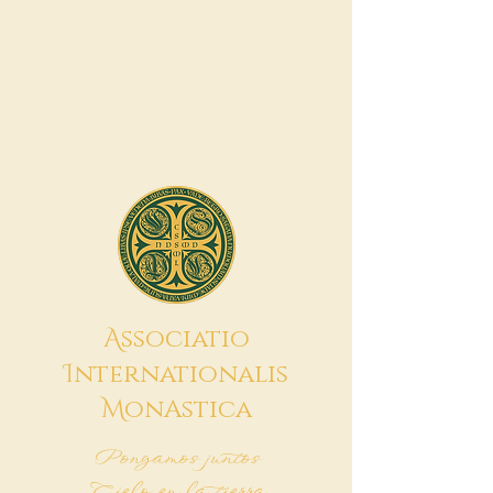
A
ssociatio
I
nternationalis
M
onAstica
Pongamos juntos
Cielo en la tierra