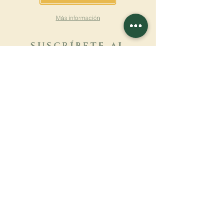
Más información
SUSCRÍBETE AL
BOLETÍN
Más información
Apellido
Nombre de pila
E-mail
Lengua
Nombre del monasterio