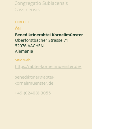
Congregatio Sublacensis
Cassinensis
DIRECCI
ÓN
Benediktinerabtei Kornelimünster
Oberforstbacher Strasse 71
52076 AACHEN
Alemania
Sitio web
https://abtei-kornelimuenster.de/
benediktiner@abtei-
kornelimuenster.de
+49-(02408)-3055