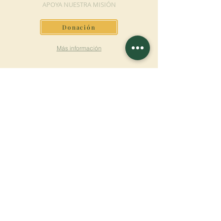
APOYA NUESTRA MISIÓN
Donación
Más información
SUSCRÍBETE AL
BOLETÍN
Más información
Apellido
Nombre de pila
E-mail
Lengua