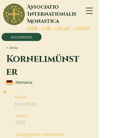
A
ssociatio
I
nternationalis
M
onastica
O
SB -
C
IB -
O
Cist -
O
CSO
AYUDARNOS
< Atrás
Kornelimünst
er
Alemania
HO/FE
Hombres
Orden
OSB
Congregación / Federación