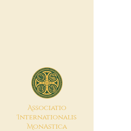
A
ssociatio
I
nternationalis
M
onAstica