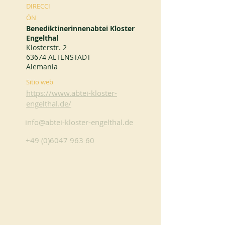
DIRECCI
ÓN
Benediktinerinnenabtei Kloster
Engelthal
Klosterstr. 2
63674 ALTENSTADT
Alemania
Sitio web
https://www.abtei-kloster-
engelthal.de/
info@abtei-kloster-engelthal.de
+49 (0)6047 963 60