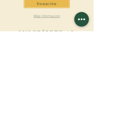
Donación
Más información
SUSCRÍBETE AL
BOLETÍN
Más información
Apellido
Nombre de pila
E-mail
Lengua
Nombre del monasterio