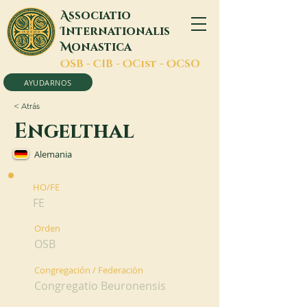
A
ssociatio
I
nternationalis
M
onastica
O
SB -
C
IB -
O
Cist -
O
CSO
AYUDARNOS
< Atrás
Engelthal
Alemania
HO/FE
FE
Orden
OSB
Congregación / Federación
Congregatio Beuronensis