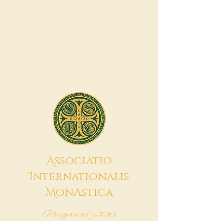
A
ssociatio
I
nternationalis
M
onAstica
Pongamos juntos