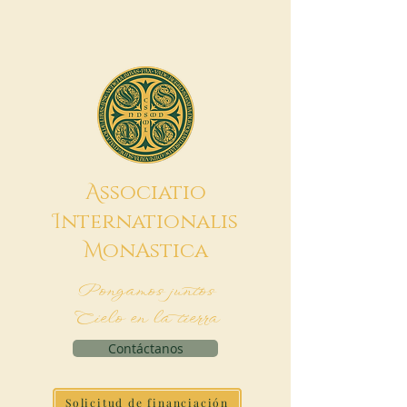
A
ssociatio
I
nternationalis
M
onAstica
Pongamos juntos
Cielo en la tierra
Contáctanos
Solicitud de financiación