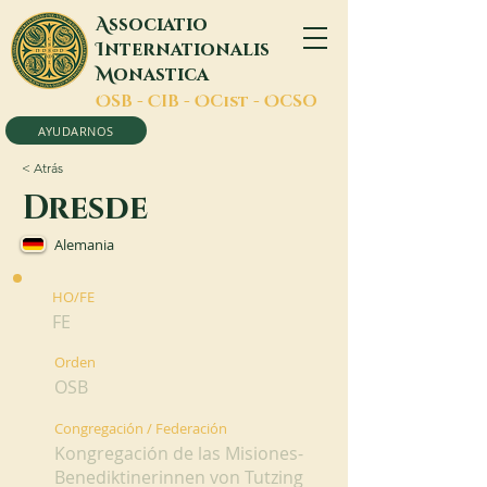
A
ssociatio
I
nternationalis
M
onastica
O
SB -
C
IB -
O
Cist -
O
CSO
AYUDARNOS
< Atrás
Dresde
Alemania
HO/FE
FE
Orden
OSB
Congregación / Federación
Kongregación de las Misiones-
Benediktinerinnen von Tutzing