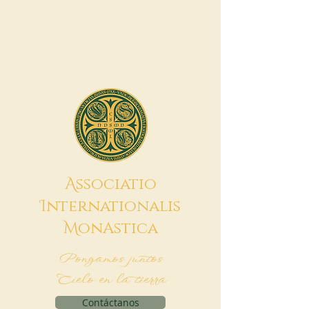
A
ssociatio
I
nternationalis
M
onAstica
Pongamos juntos
Cielo en la tierra
Contáctanos