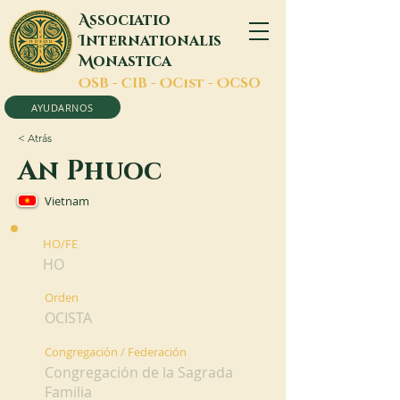
A
ssociatio
I
nternationalis
M
onastica
O
SB -
C
IB -
O
Cist -
O
CSO
AYUDARNOS
< Atrás
An Phuoc
Vietnam
HO/FE
HO
Orden
OCISTA
Congregación / Federación
Congregación de la Sagrada
Familia