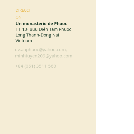
DIRECCI
ÓN
Un monasterio de Phuoc
HT 13- Buu Diên Tam Phuoc
Long Thanh-Dong Nai
Vietnam
dv.anphuoc@yahoo.com
;
minhtuyen209@yahoo.com
+84 (061) 3511 560