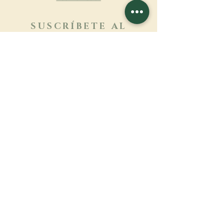
SUSCRÍBETE AL
BOLETÍN
Más información
Apellido
Nombre de pila
E-mail
Lengua
Nombre del monasterio