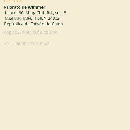
DIRECCIÓN
Priorato de Wimmer
1 carril 96, Ming Chih Rd., sec. 3
TAISHAN TAIPEI HSIEN 24302
República de Taiwán de China
engl1027@mails.fju.edu.tw
+011 (0886) 22901 8343