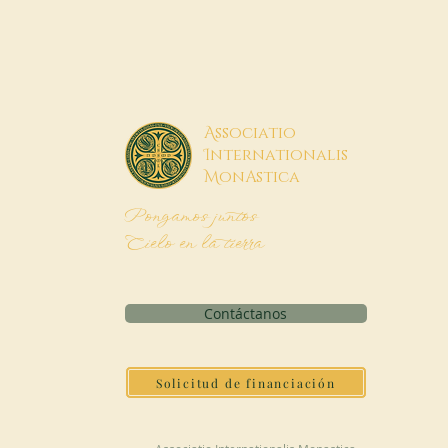
A
ssociatio
I
nternationalis
M
onAstica
Pongamos juntos
Cielo en la tierra
Contáctanos
Solicitud de financiación