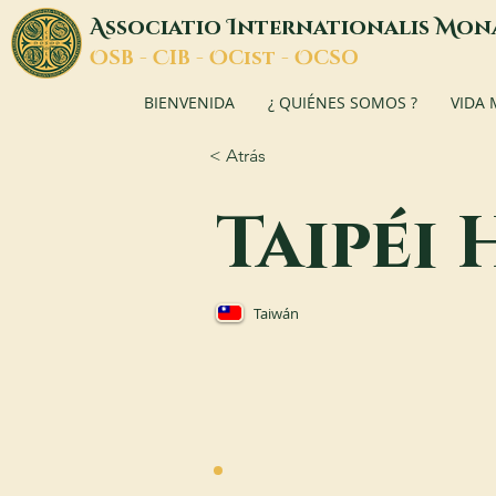
A
I
M
ssociatio
nternationalis
on
O
C
O
O
SB -
IB -
Cist -
CSO
BIENVENIDA
¿ QUIÉNES SOMOS ?
VIDA
< Atrás
Taipéi 
Taiwán