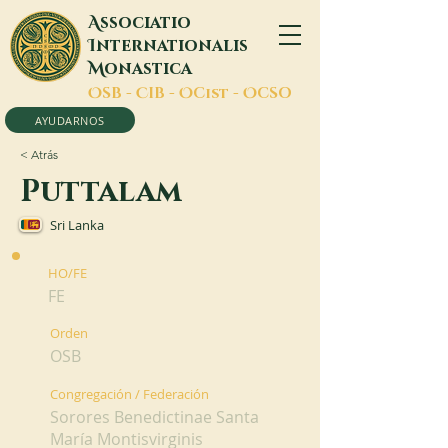
A
ssociatio
I
nternationalis
M
onastica
O
SB -
C
IB -
O
Cist -
O
CSO
AYUDARNOS
< Atrás
Puttalam
Sri Lanka
HO/FE
FE
Orden
OSB
Congregación / Federación
Sorores Benedictinae Santa
María Montisvirginis