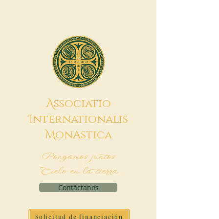
A
ssociatio
I
nternationalis
M
onAstica
Pongamos juntos
Cielo en la tierra
Contáctanos
Solicitud de financiación