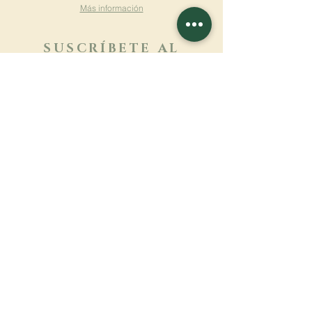
Más información
SUSCRÍBETE AL
BOLETÍN
Más información
Apellido
Nombre de pila
E-mail
Lengua
Nombre del monasterio