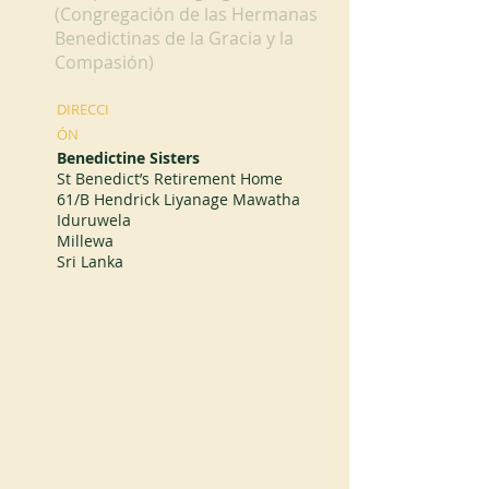
(Congregación de las Hermanas
Benedictinas de la Gracia y la
Compasión)
DIRECCI
ÓN
Benedictine Sisters
St Benedict’s Retirement Home
61/B Hendrick Liyanage Mawatha
Iduruwela
Millewa
Sri Lanka