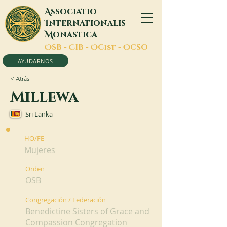
A
ssociatio
I
nternationalis
M
onastica
O
SB -
C
IB -
O
Cist -
O
CSO
AYUDARNOS
< Atrás
Millewa
Sri Lanka
HO/FE
Mujeres
Orden
OSB
Congregación / Federación
Benedictine Sisters of Grace and
Compassion Congregation