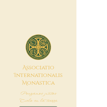
A
ssociatio
I
nternationalis
M
onAstica
Pongamos juntos
Cielo en la tierra