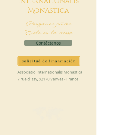
I
nternationalis
M
onAstica
Pongamos juntos
Cielo en la tierra
Contáctanos
Solicitud de financiación
Associatio Internationalis Monastica
7 rue d’Issy, 92170 Vanves - France
HAGA UNA