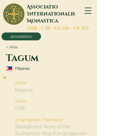
A
ssociatio
I
nternationalis
M
onastica
O
SB -
C
IB -
O
Cist -
O
CSO
AYUDARNOS
< Atrás
Tagum
Filipinas
HO/FE
Mujeres
Orden
OSB
Congregación / Federación
Benedictine Nuns of the
Eucharistic King (Congregación