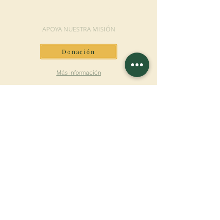
DONACIÓN
APOYA NUESTRA MISIÓN
Donación
Más información
SUSCRÍBETE AL
BOLETÍN
Más información
Apellido
Nombre de pila
E-mail