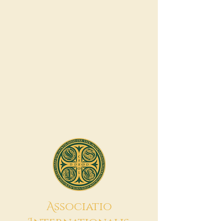
A
ssociatio