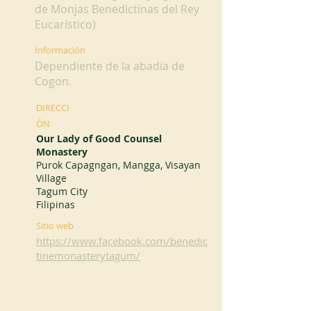
de Monjas Benedictinas del Rey
Eucarístico)
Información
Dependiente de la abadía de
Cogon.
DIRECCI
ÓN
Our Lady of Good Counsel
Monastery
Purok Capagngan, Mangga, Visayan
Village
Tagum City
Filipinas
Sitio web
https://www.facebook.com/benedic
tinemonasterytagum/