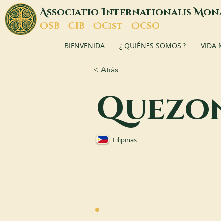
A
I
M
ssociatio
nternationalis
on
O
C
O
O
SB -
IB -
Cist -
CSO
BIENVENIDA
¿ QUIÉNES SOMOS ?
VIDA
< Atrás
Quezon
Filipinas