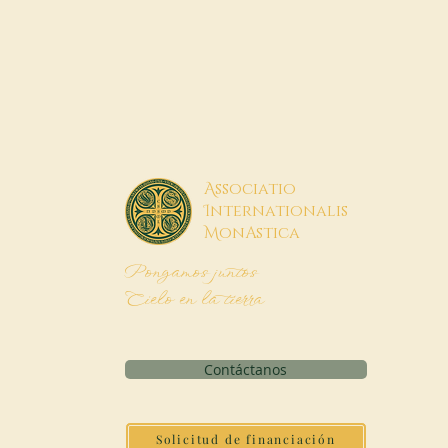
A
ssociatio
I
nternationalis
M
onAstica
Pongamos juntos
Cielo en la tierra
Contáctanos
Solicitud de financiación