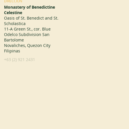
DIRECCIÓN
Monastery of Benedictine
Celestine
Oasis of St. Benedict and St.
Scholastica
11-A Green St., cor. Blue
Odelco Subdivision San
Bartolome
Novaliches, Quezon City
Filipinas
+63 (2) 921 2431