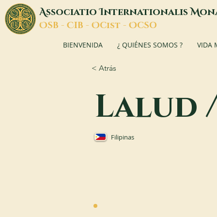
A
I
M
ssociatio
nternationalis
on
O
C
O
O
SB -
IB -
Cist -
CSO
BIENVENIDA
¿ QUIÉNES SOMOS ?
VIDA
< Atrás
Lalud 
Filipinas