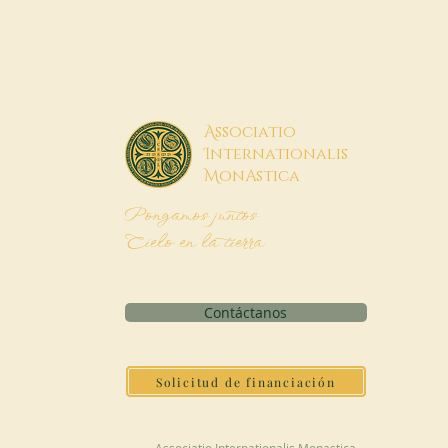
A
ssociatio
I
nternationalis
M
onAstica
Pongamos juntos
Cielo en la tierra
Contáctanos
Solicitud de financiación