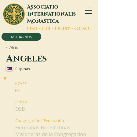
A
ssociatio
I
nternationalis
M
onastica
O
SB -
C
IB -
O
Cist -
O
CSO
AYUDARNOS
< Atrás
Angeles
Filipinas
HO/FE
FE
Orden
OSB
Congregación / Federación
Hermanas Benedictinas
Misioneras de la Congregación