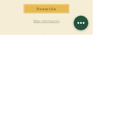
Donación
Más información
SUSCRÍBETE AL
BOLETÍN
Más información
Apellido
Nombre de pila
E-mail
Lengua