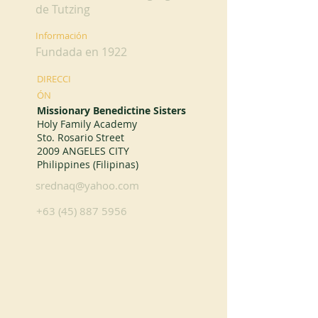
de Tutzing
Información
Fundada en 1922
DIRECCI
ÓN
Missionary Benedictine Sisters
Holy Family Academy
Sto. Rosario Street
2009 ANGELES CITY
Philippines (Filipinas)
srednaq@yahoo.com
+63 (45) 887 5956