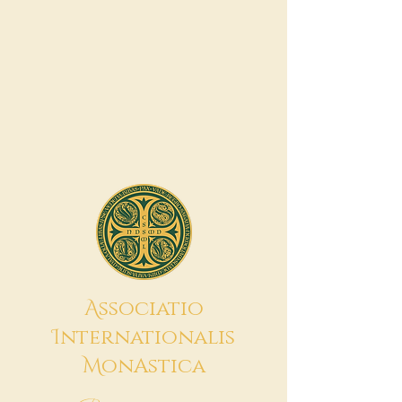
A
ssociatio
I
nternationalis
M
onAstica