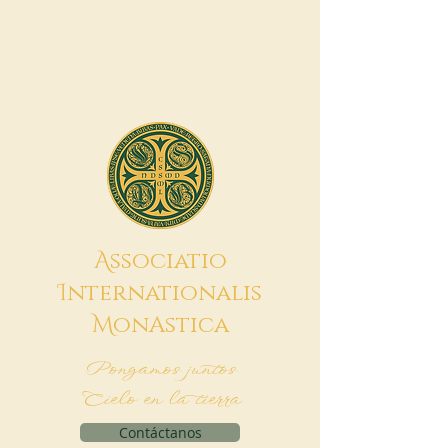
A
ssociatio
I
nternationalis
M
onAstica
Pongamos juntos
Cielo en la tierra
Contáctanos