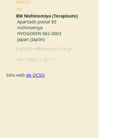
DIRECCI
ÓN
BM Nishinomiya (Torapisuto)
Apartado postal 83
nishinomiya
HYOGOKEN
662-0003
Japan (Japón)
trappist-n@sepia.ocn.ne.jp
+81 (798) 71 8111
Sitio web 
de OCSO