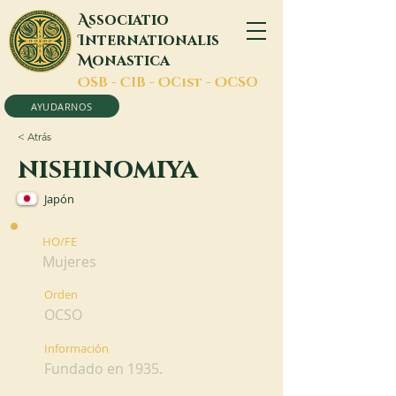
A
ssociatio
I
nternationalis
M
onastica
O
SB -
C
IB -
O
Cist -
O
CSO
AYUDARNOS
< Atrás
nishinomiya
Japón
HO/FE
Mujeres
Orden
OCSO
Información
Fundado en 1935.