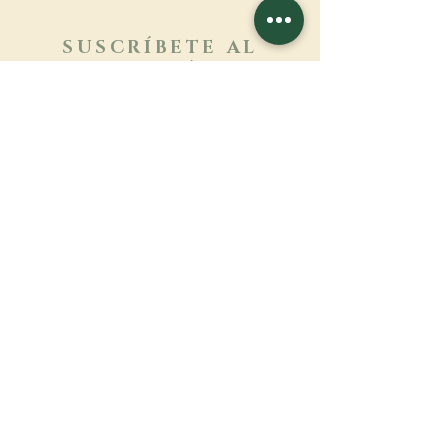
SUSCRÍBETE AL
BOLETÍN
Más información
Apellido
Nombre de pila
E-mail
Lengua
Nombre del monasterio