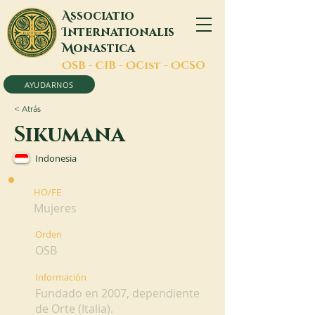
A
ssociatio
I
nternationalis
M
onastica
O
SB -
C
IB -
O
Cist -
O
CSO
AYUDARNOS
< Atrás
Sikumana
Indonesia
HO/FE
Mujeres
Orden
OSB
Información
Fundado en 2007, dependiente
de Orte (Italia).