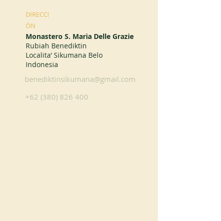
DIRECCI
ÓN
Monastero S. Maria Delle Grazie
Rubiah Benediktin
Localita’ Sikumana Belo
Indonesia
benediktinsikumana@gmail.com
+62 (380) 826 400