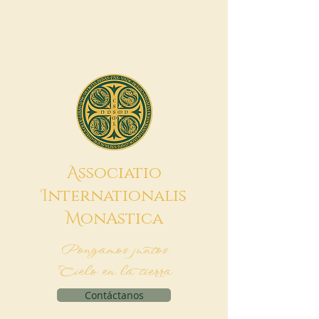
A
ssociatio
I
nternationalis
M
onAstica
Pongamos juntos
Cielo en la tierra
Contáctanos