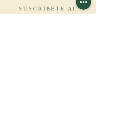
SUSCRÍBETE AL
BOLETÍN
Más información
Apellido
Nombre de pila
E-mail
Lengua
Nombre del monasterio