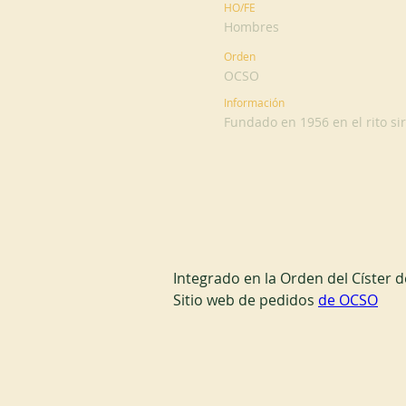
HO/FE
Hombres
Orden
OCSO
Información
Fundado en 1956 en el rito si
Integrado en la Orden del Císter 
Sitio web de pedidos 
de OCSO