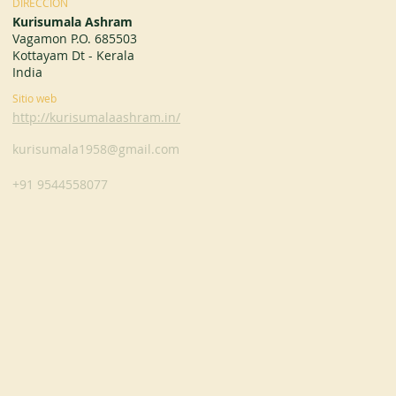
DIRECCIÓN
Kurisumala Ashram
Vagamon P.O. 685503
Kottayam Dt - Kerala
India
Sitio web
http://kurisumalaashram.in/
kurisumala1958@gmail.com
+91 9544558077