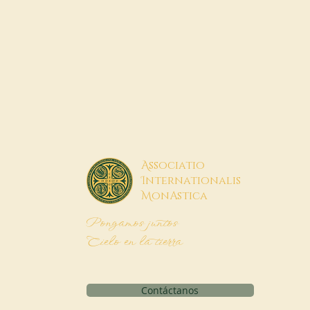
A
ssociatio
I
nternationalis
M
onAstica
Pongamos juntos
Cielo en la tierra
Contáctanos