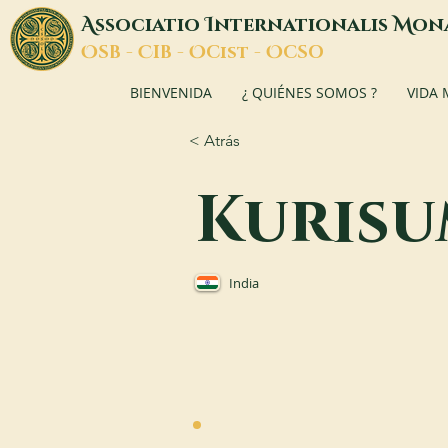
A
I
M
ssociatio
nternationalis
on
O
C
O
O
SB -
IB -
Cist -
CSO
BIENVENIDA
¿ QUIÉNES SOMOS ?
VIDA
< Atrás
Kurisu
India