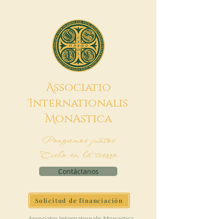
A
ssociatio
I
nternationalis
M
onAstica
Pongamos juntos
Cielo en la tierra
Contáctanos
Solicitud de financiación
Associatio Internationalis Monastica