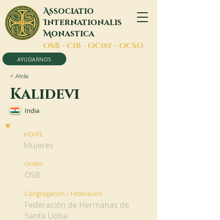
A
ssociatio
I
nternationalis
M
onastica
O
SB -
C
IB -
O
Cist -
O
CSO
AYUDARNOS
< Atrás
Kalidevi
India
HO/FE
Mujeres
Orden
OSB
Congregación / Federación
Federación de Hermanas de
Santa Lioba