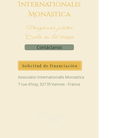
I
nternationalis
M
onAstica
Pongamos juntos
Cielo en la tierra
Contáctanos
Solicitud de financiación
Associatio Internationalis Monastica
7 rue d’Issy, 92170 Vanves - France
HAGA UNA