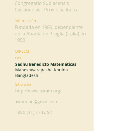
Congregatio Sublacensis
Cassinensis - Provincia itálica
Información
Fundada en 1989, dependiente
de la Abadía de Praglia (Italia) en
1990
DIRECCI
ÓN
Sadhu Benedicto Matemáticas
Maheshwarapasha Khulna
Bangladesh
Sitio web
http://www.asram.org/
asram.bd@gmail.com
+880 (41) 7742 97