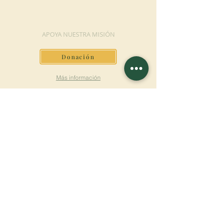
DONACIÓN
APOYA NUESTRA MISIÓN
Donación
Más información
SUSCRÍBETE AL
BOLETÍN
Más información
Apellido
Nombre de pila
E-mail