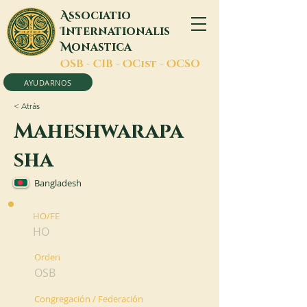
A
ssociatio
I
nternationalis
M
onastica
O
SB -
C
IB -
O
Cist -
O
CSO
AYUDARNOS
< Atrás
Maheshwarapa
sha
Bangladesh
HO/FE
HO
Orden
OSB
Congregación / Federación