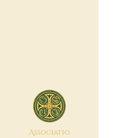
A
ssociatio