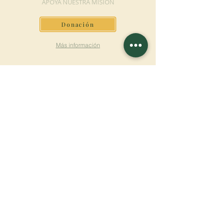
APOYA NUESTRA MISIÓN
Donación
Más información
SUSCRÍBETE AL
BOLETÍN
Más información
Apellido
Nombre de pila
E-mail
Lengua