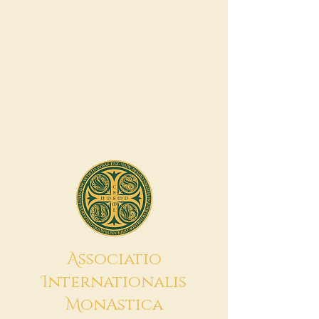
A
ssociatio
I
nternationalis
M
onAstica