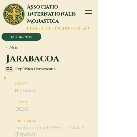
A
ssociatio
I
nternationalis
M
onastica
O
SB -
C
IB -
O
Cist -
O
CSO
AYUDARNOS
< Atrás
Jarabacoa
República Dominicana
HO/FE
Hombres
Orden
OCSO
Información
Fundado en el 1986 por Viaceli
(España)