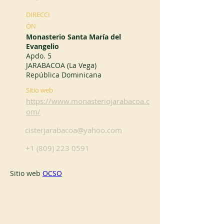
DIRECCI
ÓN
Monasterio Santa María del
Evangelio
Apdo. 5
JARABACOA (La Vega)
República Dominicana
Sitio web
https://www.monasteriojarabacoa.c
om/
cisterjarabacoa@yahoo.com
+1 (809) 223 0591
Sitio web 
OCSO