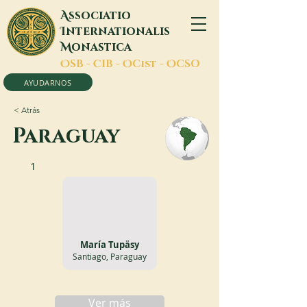
A
ssociatio
I
nternationalis
M
onastica
O
SB -
C
IB -
O
Cist -
O
CSO
AYUDARNOS
< Atrás
Paraguay
1
María Tupäsy
Santiago, Paraguay
Ver más