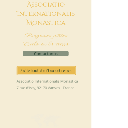
A
ssociatio
I
nternationalis
M
onAstica
Pongamos juntos
Cielo en la tierra
Contáctanos
Solicitud de financiación
Associatio Internationalis Monastica
7 rue d’Issy, 92170 Vanves - France