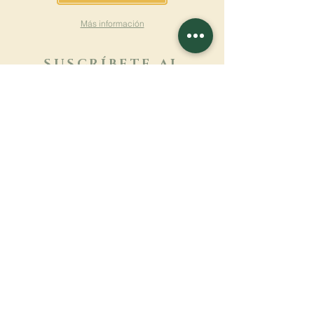
Más información
SUSCRÍBETE AL
BOLETÍN
Más información
Apellido
Nombre de pila
E-mail
Lengua
Nombre del monasterio