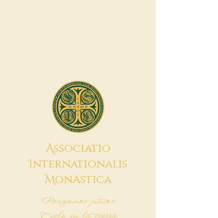
A
ssociatio
I
nternationalis
M
onAstica
Pongamos juntos
Cielo en la tierra