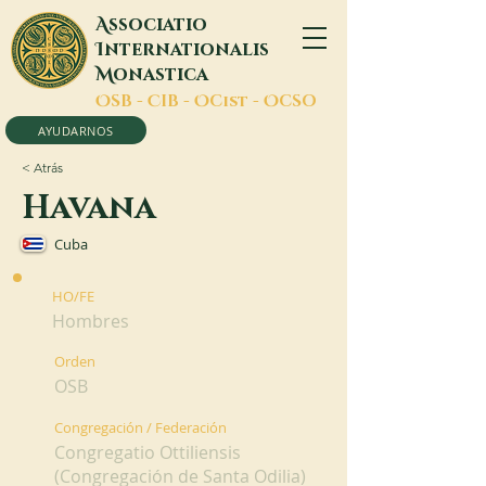
A
ssociatio
I
nternationalis
M
onastica
O
SB -
C
IB -
O
Cist -
O
CSO
AYUDARNOS
< Atrás
Havana
Cuba
HO/FE
Hombres
Orden
OSB
Congregación / Federación
Congregatio Ottiliensis
(Congregación de Santa Odilia)