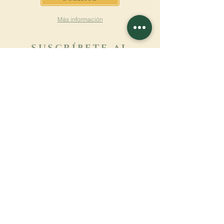
Más información
SUSCRÍBETE AL
BOLETÍN
Más información
Apellido
Nombre de pila
E-mail
Lengua
Nombre del monasterio