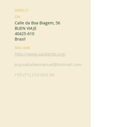
DIRECCI
ÓN
Calle da Boa Biagem, 56
BUEN VIAJE
40425-610
Brasil
Sitio web
http://www.saobento.org/
arquiabadeemanuel@hotmail.com
+55 (71) 210 652 00