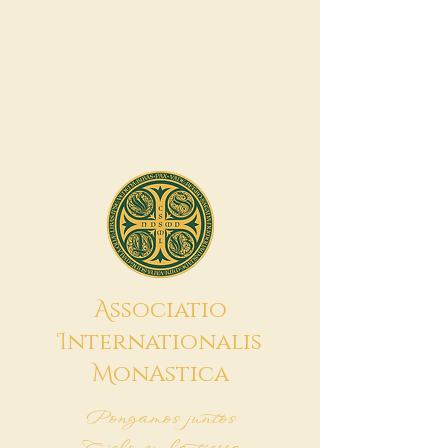
A
ssociatio
I
nternationalis
M
onAstica
Pongamos juntos