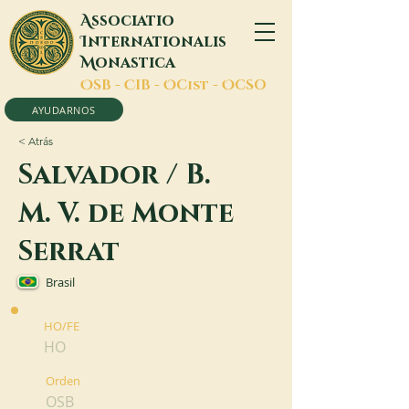
A
ssociatio
I
nternationalis
M
onastica
O
SB -
C
IB -
O
Cist -
O
CSO
AYUDARNOS
< Atrás
Salvador / B.
M. V. de Monte
Serrat
Brasil
HO/FE
HO
Orden
OSB