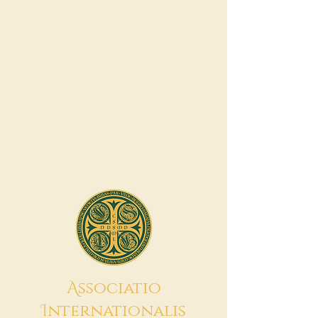
A
ssociatio
I
nternationalis