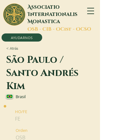
A
ssociatio
I
nternationalis
M
onastica
O
SB -
C
IB -
O
Cist -
O
CSO
AYUDARNOS
< Atrás
São Paulo /
Santo Andrés
Kim
Brasil
HO/FE
FE
Orden
OSB