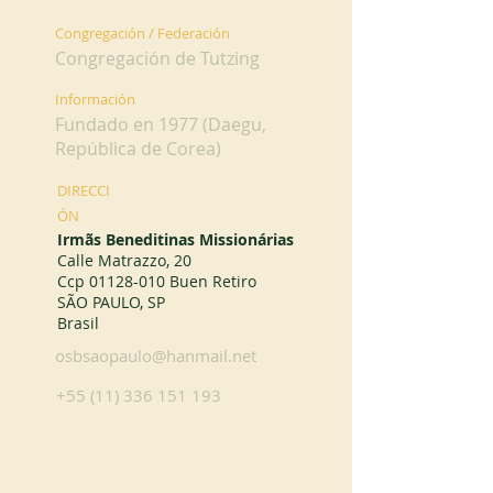
Congregación / Federación
Congregación de Tutzing
Información
Fundado en 1977 (Daegu,
República de Corea)
DIRECCI
ÓN
Irmãs Beneditinas Missionárias
Calle Matrazzo, 20
Ccp
01128-010
Buen Retiro
SÃO PAULO, SP
Brasil
osbsaopaulo@hanmail.net
+55 (11) 336 151 193