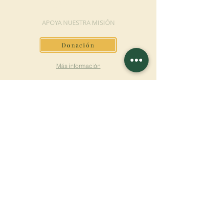
DONACIÓN
APOYA NUESTRA MISIÓN
Donación
Más información
SUSCRÍBETE AL
BOLETÍN
Más información
Apellido
Nombre de pila
E-mail