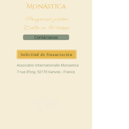
M
onAstica
Pongamos juntos
Cielo en la tierra
Contáctanos
Solicitud de financiación
Associatio Internationalis Monastica
7 rue d’Issy, 92170 Vanves - France
HAGA UNA