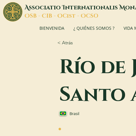
A
I
M
ssociatio
nternationalis
on
O
C
O
O
SB -
IB -
Cist -
CSO
BIENVENIDA
¿ QUIÉNES SOMOS ?
VIDA
< Atrás
Río de 
Santo
Brasil