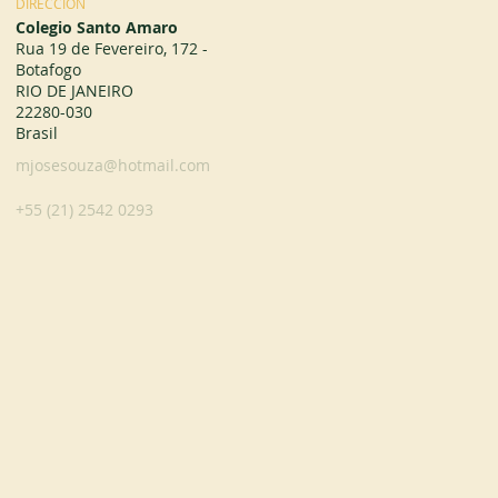
DIRECCIÓN
Colegio Santo Amaro
Rua 19 de Fevereiro, 172 -
Botafogo
RIO DE JANEIRO
22280-030
Brasil
mjosesouza@hotmail.com
+55 (21) 2542 0293