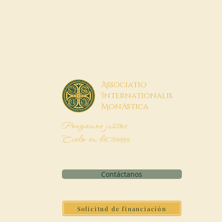
A
ssociatio
I
nternationalis
M
onAstica
Pongamos juntos
Cielo en la tierra
Contáctanos
Solicitud de financiación