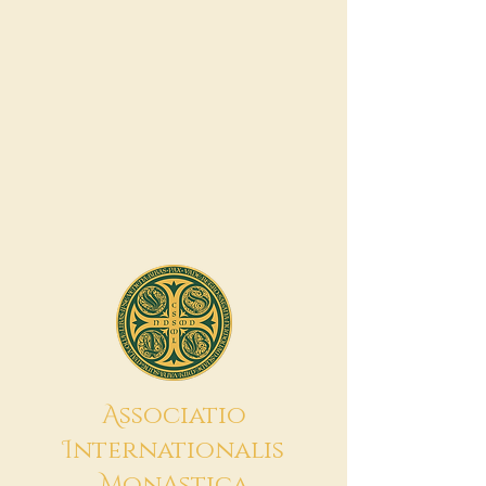
A
ssociatio
I
nternationalis
M
onAstica