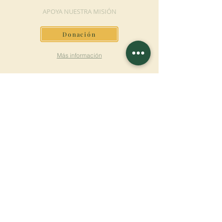
APOYA NUESTRA MISIÓN
Donación
Más información
SUSCRÍBETE AL
BOLETÍN
Más información
Apellido
Nombre de pila
E-mail
Lengua