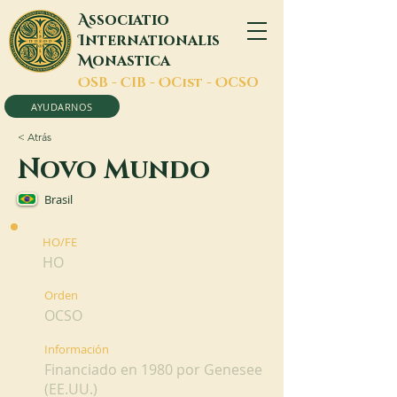
A
ssociatio
I
nternationalis
M
onastica
O
SB -
C
IB -
O
Cist -
O
CSO
AYUDARNOS
< Atrás
Novo Mundo
Brasil
HO/FE
HO
Orden
OCSO
Información
Financiado en 1980 por Genesee
(EE.UU.)