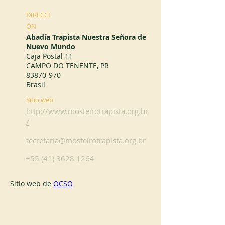
DIRECCI
ÓN
Abadía Trapista Nuestra Señora de
Nuevo Mundo
Caja Postal 11
CAMPO DO TENENTE, PR
83870-970
Brasil
Sitio web
http://www.mosteirotrapista.org.br
/
secretaria@mosteirotrapista.org.br
+55 (41) 3628 1264
Sitio web de 
OCSO